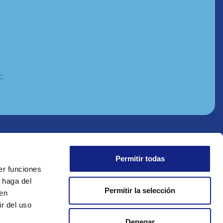
AC
Permitir todas
er funciones
 haga del
Permitir la selección
den
r del uso
Denegar