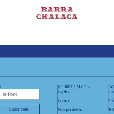
S
SOBRE LA MARCA
AY
Locales
Polí
La carta
Pol
Suscríbete
Pedir por delivery
Tra