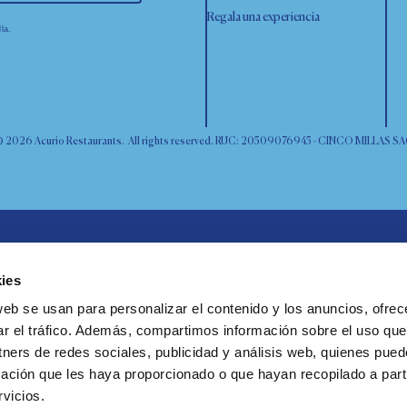
Regala una experiencia
la.
 2026 Acurio Restaurants. All rights reserved. RUC: 20509076945 - CINCO MILLAS S
ies
web se usan para personalizar el contenido y los anuncios, ofrec
ar el tráfico. Además, compartimos información sobre el uso que
tners de redes sociales, publicidad y análisis web, quienes pue
ación que les haya proporcionado o que hayan recopilado a parti
vicios.