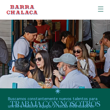
Buscamos
constantemente
nuevos
talentos
para
TRABAJA CON NOSOTROS
unirse
a
nuestro
equipo.
Si
estás
interesado
en